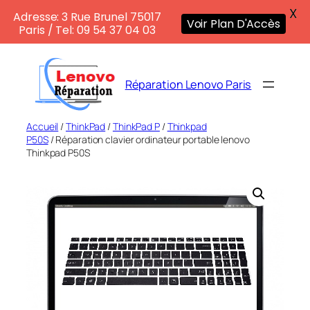
X
Adresse: 3 Rue Brunel 75017
Voir Plan D'Accès
Paris / Tel: 09 54 37 04 03
Aller
au
Réparation Lenovo Paris
contenu
Accueil
/
ThinkPad
/
ThinkPad P
/
Thinkpad
P50S
/ Réparation clavier ordinateur portable lenovo
Thinkpad P50S