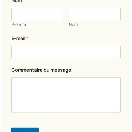
Nom
*
Prénom
Nom
E-mail
*
N
Commentaire ou message
o
m
N
o
m
E
-
m
a
i
l