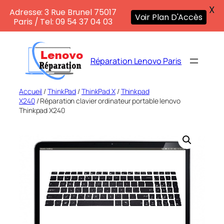
X
Adresse: 3 Rue Brunel 75017
Voir Plan D'Accès
Paris / Tel: 09 54 37 04 03
Aller
au
Réparation Lenovo Paris
contenu
Accueil
/
ThinkPad
/
ThinkPad X
/
Thinkpad
X240
/ Réparation clavier ordinateur portable lenovo
Thinkpad X240