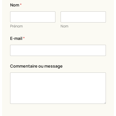
o
Nom
*
u
C
o
m
m
Prénom
Nom
e
n
E-mail
*
t
a
i
r
e
o
Commentaire ou message
u