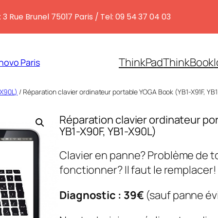
 3 Rue Brunel 75017 Paris / Tel: 09 54 37 04 03
ThinkPad
ThinkBook
novo Paris
-X90L)
/ Réparation clavier ordinateur portable YOGA Book (YB1-X91F, YB
Réparation clavier ordinateur po
YB1-X90F, YB1-X90L)
Clavier en panne? Problème de to
fonctionner? Il faut le remplacer!
Diagnostic : 39€
(sauf panne év