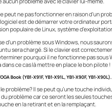
re aucun problème avec le clavier lui-même.
le peut ne pas fonctionner en raison d’un prob
logiciel est de démarrer votre ordinateur porta
ion populaire de Linux, système d’exploitati
use d’un problème sous Windows, nous saurons q
tu sera chargé. Si le clavier est correctemen
éterminer pourquoi il ne fonctionne pas sous 
a dans ce cas là mettre en place le bon pilote !
OGA Book (YB1-X91F, YB1-X91L, YB1-X90F, YB1-X90L).
u le problème? Il se peut qu’une touche individu
 du problème car ce seront les seules touches 
uche en la retirant et en la remplaçant.