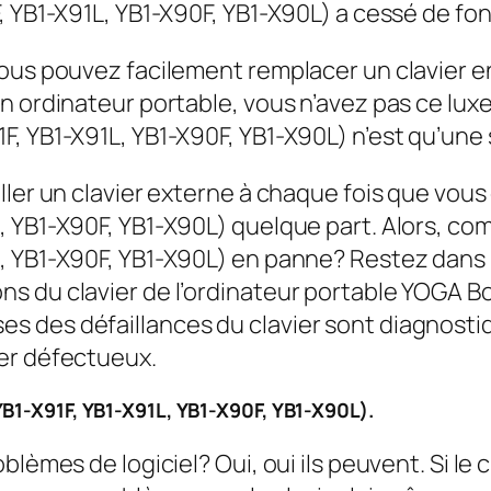
, YB1-X91L, YB1-X90F, YB1-X90L) a cessé de fo
 vous pouvez facilement remplacer un clavie
 ordinateur portable, vous n’avez pas ce luxe.
, YB1-X91L, YB1-X90F, YB1-X90L) n’est qu’une 
aller un clavier externe à chaque fois que vo
 YB1-X90F, YB1-X90L) quelque part. Alors, com
, YB1-X90F, YB1-X90L) en panne? Restez dans 
 du clavier de l’ordinateur portable YOGA Boo
 des défaillances du clavier sont diagnostiq
er défectueux.
YB1-X91F, YB1-X91L, YB1-X90F, YB1-X90L).
lèmes de logiciel? Oui, oui ils peuvent. Si le 