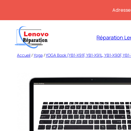
Adresse:
Aller
au
Réparation Le
contenu
Accueil
/
Yoga
/
YOGA Book (YB1-X91F, YB1-X91L, YB1-X90F, YB1