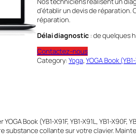
Nos techniciens réalisent un dia
d’établir un devis de réparation.
réparation.
Délai diagnostic
: de quelques h
Contactez-nous
Category:
Yoga
, 
YOGA Book (YB1-X
r YOGA Book (YB1-X91F, YB1-X91L, YB1-X90F, Y
e substance collante sur votre clavier. Maint