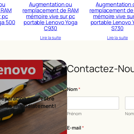
ou
Augmentation ou
Augmentation 
 RAM
remplacement de RAM
remplacement de
r pc
mémoire vive sur pc
mémoire vive su
ga 500
portable Lenovo Yoga
portable Lenovo 
C930
S730
Lire la suite
Lire la suite
Contactez-Nou
Nom
*
réparation pour votre
ibles immédiatement!
Prénom
No
E
E-mail
*
-