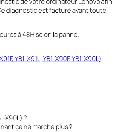
gnostic de votre ordinateur Lenovo afin
 Ce diagnostic est facturé avant toute
eures à 48H selon la panne.
91F, YB1-X91L, YB1-X90F, YB1-X90L)
B1-X90L) ?
enant ça ne marche plus ?