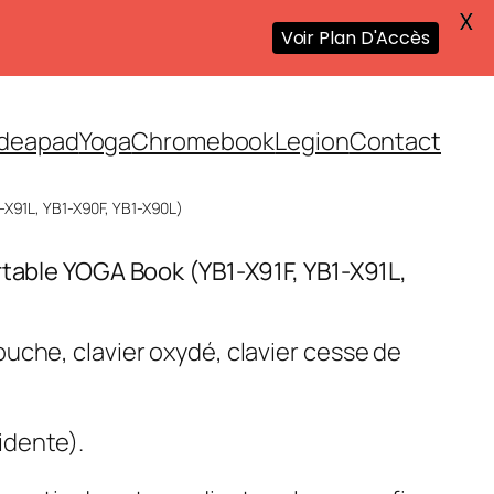
X
Voir Plan D'Accès
Ideapad
Yoga
Chromebook
Legion
Contact
1-X91L, YB1-X90F, YB1-X90L)
rtable YOGA Book (YB1-X91F, YB1-X91L,
uche, clavier oxydé, clavier cesse de
idente).