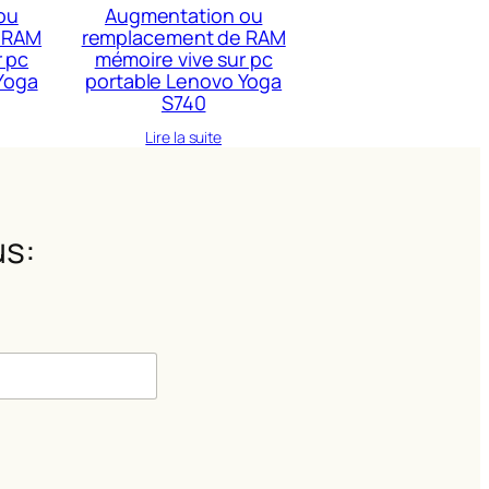
ou
Augmentation ou
 RAM
remplacement de RAM
r pc
mémoire vive sur pc
Yoga
portable Lenovo Yoga
S740
Lire la suite
s:
m