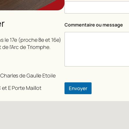
m
a
i
l
er
*
Commentaire ou message
o
u
s le 17e (proche 8e et 16e)
t de l’Arc de Triomphe.
 Charles de Gaulle Etoile
 et E Porte Maillot
Envoyer