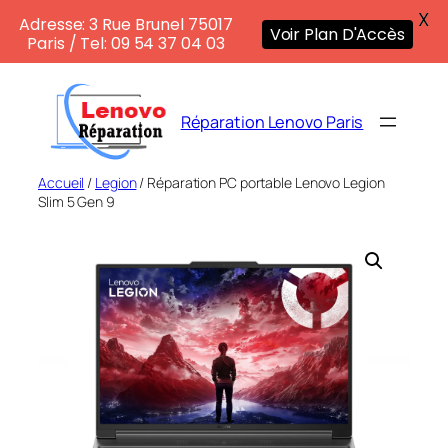
X
Adresse: 3 Rue Brunel 75017
Voir Plan D'Accès
Paris / Tel: 09 54 37 04 03
Aller
au
Réparation Lenovo Paris
contenu
Accueil
/
Legion
/ Réparation PC portable Lenovo Legion
Slim 5 Gen 9