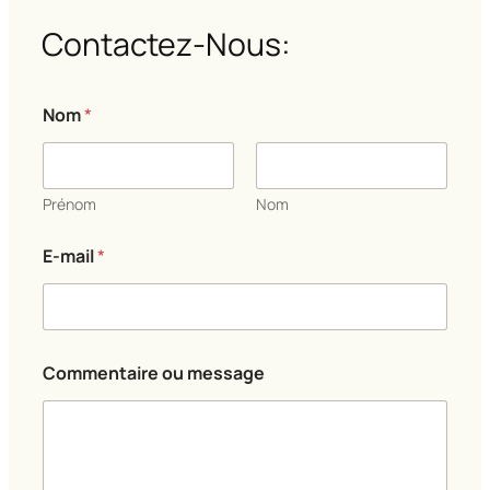
Contactez-Nous:
Nom
*
Prénom
Nom
E-mail
*
C
Commentaire ou message
o
m
m
e
n
t