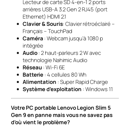
Lecteur de carte SD 4-en-1 2 ports
arrières USB-A 3.2 Gen 2 RJ45 (port
Ethernet) HDMI 2.1
Clavier & Souris
: Clavier rétroéclairé –
Français – TouchPad
Caméra
: Webcam jusqu’à 1080 p
intégrée
Audio
: 2 haut-parleurs 2 W avec
technologie Nahimic Audio
Réseau
: Wi-Fi 6E
Batterie
: 4 cellules 80 Wh
Alimentation
: Super Rapid Charge
Système d’exploitation
:
Windows 11
Votre PC portable Lenovo Legion Slim 5
Gen 9 en panne mais vous ne savez pas
d’où vient le problème?