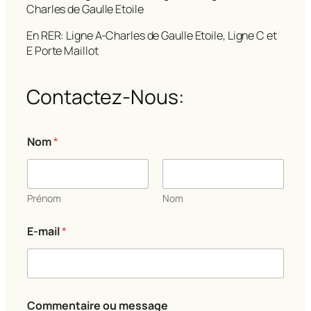
Charles de Gaulle Etoile
En RER: Ligne A-Charles de Gaulle Etoile, Ligne C et
E Porte Maillot
Contactez-Nous:
C
Nom
*
o
m
m
e
n
Prénom
Nom
t
a
E-mail
*
i
r
e
m
e
s
Commentaire ou message