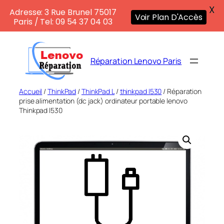
X
Adresse: 3 Rue Brunel 75017
Voir Plan D'Accès
Paris / Tel: 09 54 37 04 03
Aller
au
Réparation Lenovo Paris
contenu
Accueil
/
ThinkPad
/
ThinkPad L
/
thinkpad l530
/ Réparation
prise alimentation (dc jack) ordinateur portable lenovo
Thinkpad l530