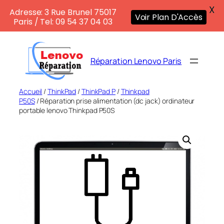
X
Adresse: 3 Rue Brunel 75017
Voir Plan D'Accès
Paris / Tel: 09 54 37 04 03
Aller
au
Réparation Lenovo Paris
contenu
Accueil
/
ThinkPad
/
ThinkPad P
/
Thinkpad
P50S
/ Réparation prise alimentation (dc jack) ordinateur
portable lenovo Thinkpad P50S