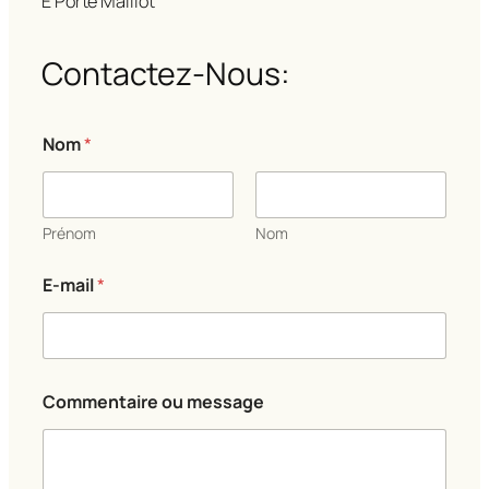
E Porte Maillot
Contactez-Nous:
Nom
*
Prénom
Nom
*
E-mail
*
o
u
*
Commentaire ou message