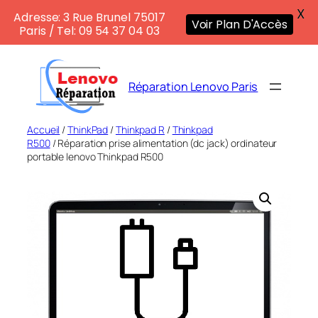
X
Adresse: 3 Rue Brunel 75017
Voir Plan D'Accès
Paris / Tel: 09 54 37 04 03
Aller
au
Réparation Lenovo Paris
contenu
Accueil
/
ThinkPad
/
Thinkpad R
/
Thinkpad
R500
/ Réparation prise alimentation (dc jack) ordinateur
portable lenovo Thinkpad R500