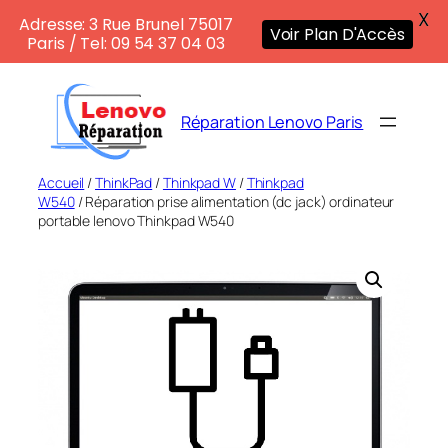
X
Adresse: 3 Rue Brunel 75017
Voir Plan D'Accès
Paris / Tel: 09 54 37 04 03
Aller
au
Réparation Lenovo Paris
contenu
Accueil
/
ThinkPad
/
Thinkpad W
/
Thinkpad
W540
/ Réparation prise alimentation (dc jack) ordinateur
portable lenovo Thinkpad W540