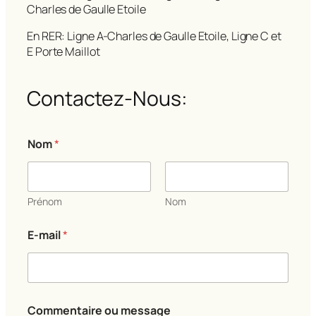
Charles de Gaulle Etoile
En RER: Ligne A-Charles de Gaulle Etoile, Ligne C et
E Porte Maillot
Contactez-Nous:
E
Nom
*
-
m
a
i
l
Prénom
Nom
E
-
E-mail
*
m
a
i
l
o
u
Commentaire ou message