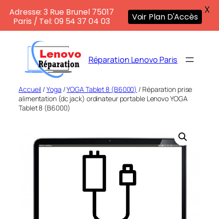
X
Adresse: 3 Rue Brunel 75017
Voir Plan D'Accès
Paris / Tel: 09 54 37 04 03
Aller
au
Réparation Lenovo Paris
contenu
Accueil
/
Yoga
/
YOGA Tablet 8 (B6000)
/ Réparation prise
alimentation (dc jack) ordinateur portable Lenovo YOGA
Tablet 8 (B6000)