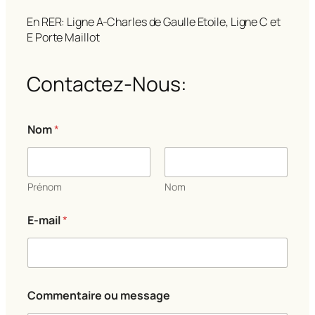
En RER: Ligne A-Charles de Gaulle Etoile, Ligne C et
E Porte Maillot
Contactez-Nous:
C
Nom
*
o
m
m
e
n
Prénom
Nom
t
a
E-mail
*
i
r
e
E
-
m
Commentaire ou message
a