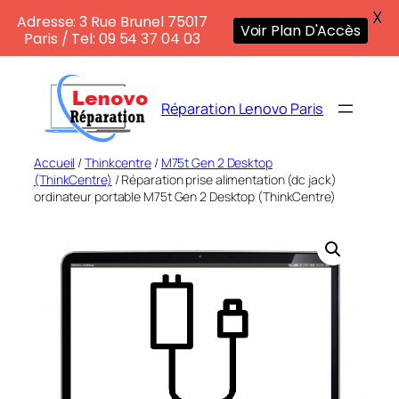
X
Adresse: 3 Rue Brunel 75017
Voir Plan D'Accès
Paris / Tel: 09 54 37 04 03
Aller
au
Réparation Lenovo Paris
contenu
Accueil
/
Thinkcentre
/
M75t Gen 2 Desktop
(ThinkCentre)
/ Réparation prise alimentation (dc jack)
ordinateur portable M75t Gen 2 Desktop (ThinkCentre)