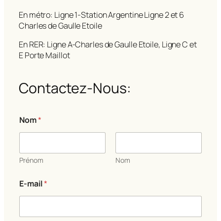
En métro: Ligne 1-Station Argentine Ligne 2 et 6
Charles de Gaulle Etoile
En RER: Ligne A-Charles de Gaulle Etoile, Ligne C et
E Porte Maillot
Contactez-Nous:
E
Nom
*
-
m
a
i
l
Prénom
Nom
E
-
E-mail
*
m
a
i
l