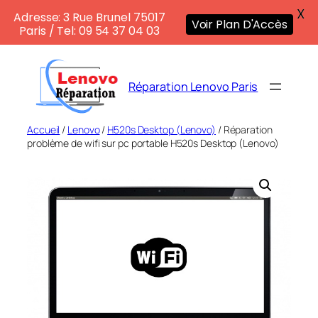
X
Adresse: 3 Rue Brunel 75017
Voir Plan D'Accès
Paris / Tel: 09 54 37 04 03
Aller
au
Réparation Lenovo Paris
contenu
Accueil
/
Lenovo
/
H520s Desktop (Lenovo)
/ Réparation
problème de wifi sur pc portable H520s Desktop (Lenovo)