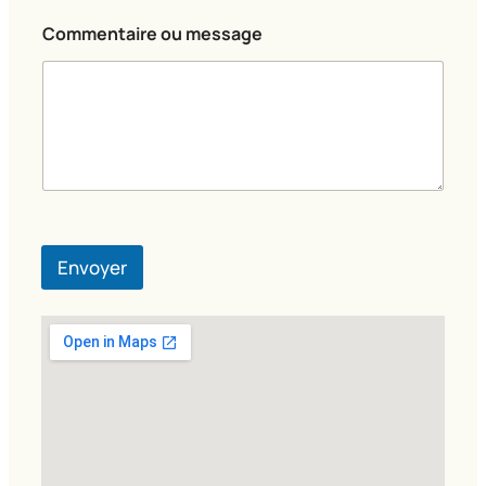
N
o
Commentaire ou message
m
Envoyer