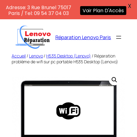
X
Adresse: 3 Rue Brunel 75017
Voir Plan D'Accès
Paris / Tel: 09 54 37 04 03
Aller
au
Réparation Lenovo Paris
contenu
Accueil
/
Lenovo
/
H535 Desktop (Lenovo)
/ Réparation
problème de wifi sur pc portable H535 Desktop (Lenovo)