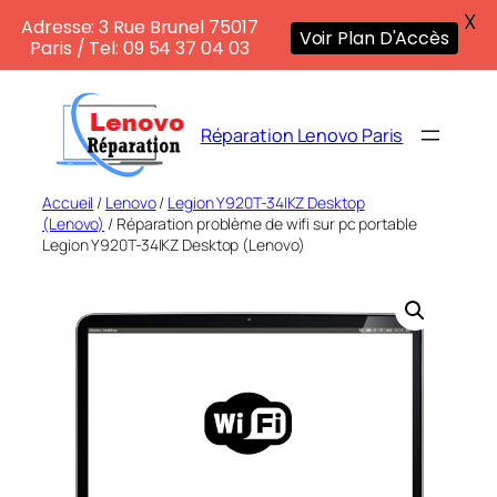
X
Adresse: 3 Rue Brunel 75017
Voir Plan D'Accès
Paris / Tel: 09 54 37 04 03
Aller
au
Réparation Lenovo Paris
contenu
Accueil
/
Lenovo
/
Legion Y920T-34IKZ Desktop
(Lenovo)
/ Réparation problème de wifi sur pc portable
Legion Y920T-34IKZ Desktop (Lenovo)