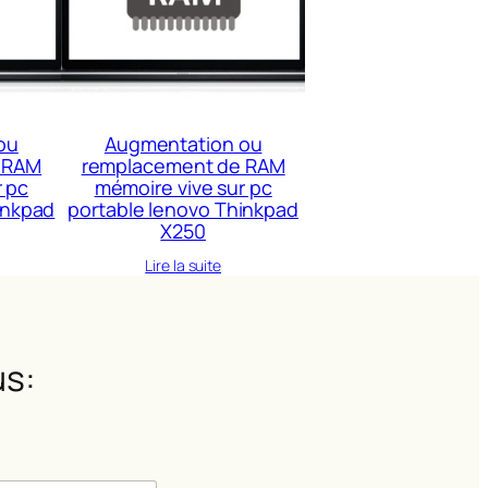
ou
Augmentation ou
 RAM
remplacement de RAM
r pc
mémoire vive sur pc
inkpad
portable lenovo Thinkpad
X250
Lire la suite
s: