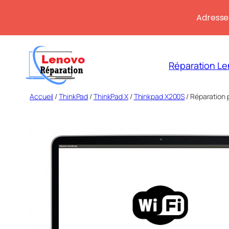
Adresse:
Aller
au
Réparation Le
contenu
Accueil
/
ThinkPad
/
ThinkPad X
/
Thinkpad X200S
/ Réparation 