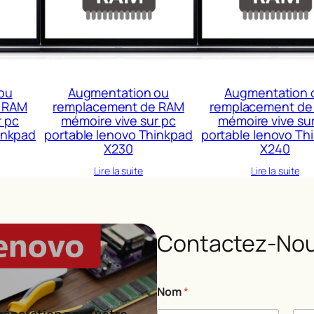
ou
Augmentation ou
Augmentation 
 RAM
remplacement de RAM
remplacement de
r pc
mémoire vive sur pc
mémoire vive su
inkpad
portable lenovo Thinkpad
portable lenovo Th
X230
X240
Lire la suite
Lire la suite
Contactez-Nou
o
Nom
*
u
C
réparation pour votre