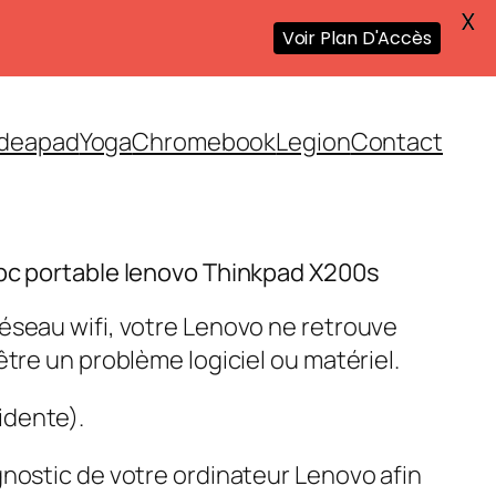
X
Voir Plan D'Accès
Ideapad
Yoga
Chromebook
Legion
Contact
 pc portable lenovo Thinkpad X200s
éseau wifi, votre Lenovo ne retrouve
être un problème logiciel ou matériel.
idente).
gnostic de votre ordinateur Lenovo afin