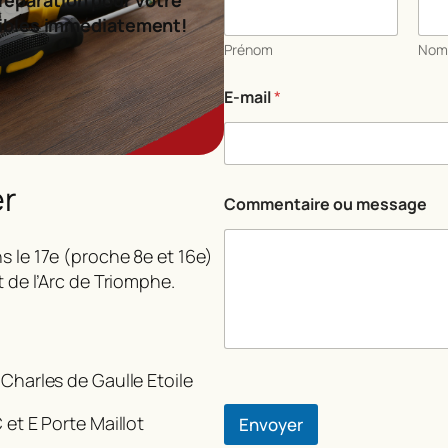
o
ibles immédiatement!
m
m
Prénom
No
e
n
E-mail
*
t
a
i
r
e
er
*
Commentaire ou message
s le 17e (proche 8e et 16e)
t de l’Arc de Triomphe.
 Charles de Gaulle Etoile
 et E Porte Maillot
Envoyer