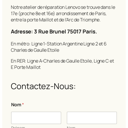
Notre atelier de réparation Lenovo se trouve dans le
17e (proche 8e et 16e) arrondissement de Paris,
entre la porte Maillot et de l’Arc de Triomphe.
Adresse: 3 Rue Brunel 75017 Paris.
En métro: Ligne 1-Station Argentine Ligne 2 et 6
Charles de Gaulle Etoile
En RER: Ligne A-Charles de Gaulle Etoile, Ligne C et
E Porte Maillot
Contactez-Nous:
m
Nom
*
e
s
s
a
g
Prénom
Nom