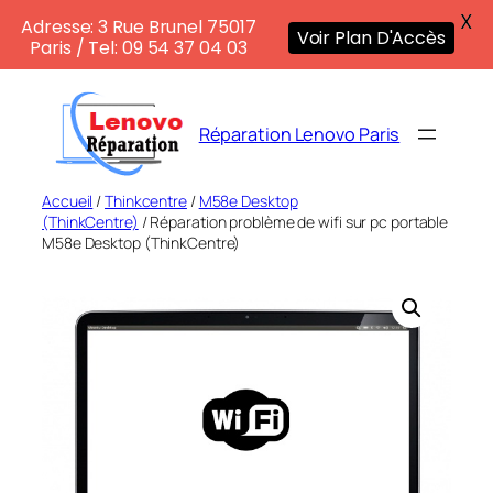
X
Adresse: 3 Rue Brunel 75017
Voir Plan D'Accès
Paris / Tel: 09 54 37 04 03
Aller
au
Réparation Lenovo Paris
contenu
Accueil
/
Thinkcentre
/
M58e Desktop
(ThinkCentre)
/ Réparation problème de wifi sur pc portable
M58e Desktop (ThinkCentre)