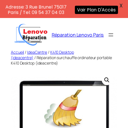
X
Adresse: 3 Rue Brunel 75017
Voir Plan D'Accès
Paris / Tel: 09 54 37 04 03
Aller
au
Réparation Lenovo Paris
contenu
Accueil
/
IdeaCentre
/
K410 Desktop
(ideacentre)
/ Réparation surchauffe ordinateur portable
K410 Desktop (ideacentre)