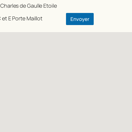
 Charles de Gaulle Etoile
i
l
 et E Porte Maillot
Envoyer