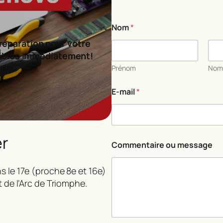
Nom
*
réparation pour votre
ibles immédiatement!
Prénom
No
E-mail
*
er
N
Commentaire ou message
o
m
N
s le 17e (proche 8e et 16e)
o
t de l’Arc de Triomphe.
m
E
-
m
a