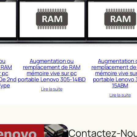
ou
Augmentation ou
Augmentation 
 RAM
remplacement de RAM
remplacement de
r pc
mémoire vive sur pc
mémoire vive su
0e 2nd
portable Lenovo 305-14IBD
portable Lenovo 
Type
15ABM
Lire la suite
Lire la suite
Contactez-Nou