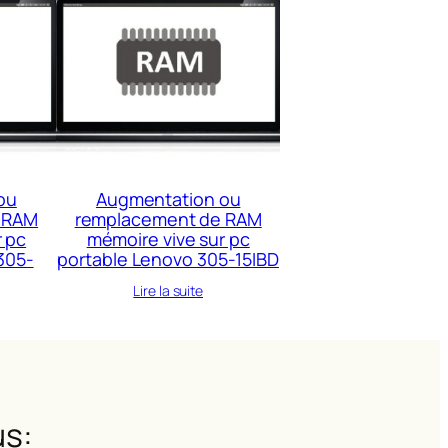
ou
Augmentation ou
 RAM
remplacement de RAM
r pc
mémoire vive sur pc
305-
portable Lenovo 305-15IBD
Lire la suite
s: