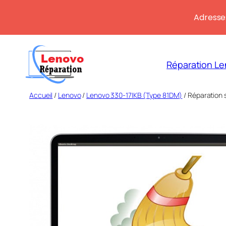
Adresse:
Aller
au
Réparation Le
contenu
Accueil
/
Lenovo
/
Lenovo 330-17IKB (Type 81DM)
/ Réparation 