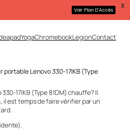
X
Voir Plan D'Accès
Ideapad
Yoga
Chromebook
Legion
Contact
r portable Lenovo 330-17IKB (Type
 330-17IKB (Type 81DM) chauffe? Il
l est temps de faire vérifier par un
tard.
idente).