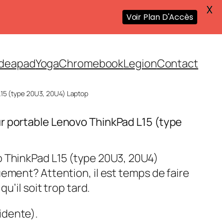
X
Voir Plan D'Accès
Ideapad
Yoga
Chromebook
Legion
Contact
L15 (type 20U3, 20U4) Laptop
r portable Lenovo ThinkPad L15 (type
o ThinkPad L15 (type 20U3, 20U4)
ement? Attention, il est temps de faire
qu’il soit trop tard.
idente).