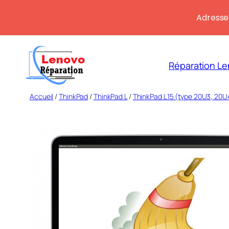
Adresse:
Aller
au
Réparation Le
contenu
Accueil
/
ThinkPad
/
ThinkPad L
/
ThinkPad L15 (type 20U3, 20U