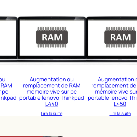
ou
Augmentation ou
Augmentation 
 RAM
remplacement de RAM
remplacement de
r pc
mémoire vive sur pc
mémoire vive su
inkpad
portable lenovo Thinkpad
portable lenovo Th
L440
L450
Lire la suite
Lire la suite