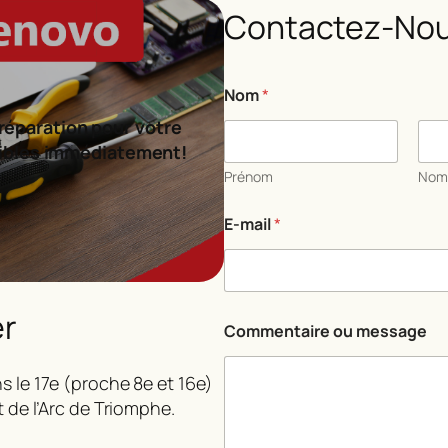
Contactez-Nou
N
Nom
*
o
m
réparation pour votre
*
ibles immédiatement!
E
-
Prénom
No
m
a
E-mail
*
i
l
er
Commentaire ou message
s le 17e (proche 8e et 16e)
t de l’Arc de Triomphe.