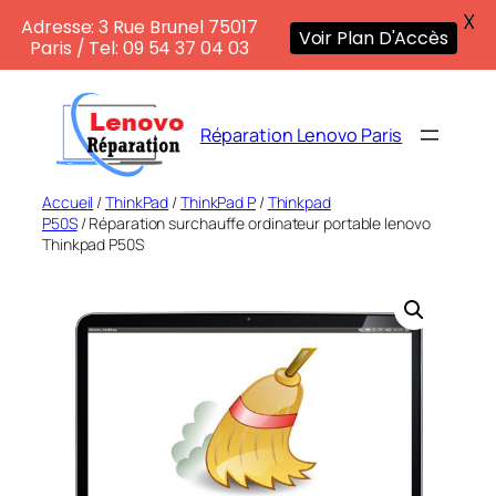
X
Adresse: 3 Rue Brunel 75017
Voir Plan D'Accès
Paris / Tel: 09 54 37 04 03
Aller
au
Réparation Lenovo Paris
contenu
Accueil
/
ThinkPad
/
ThinkPad P
/
Thinkpad
P50S
/ Réparation surchauffe ordinateur portable lenovo
Thinkpad P50S