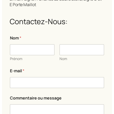
E Porte Maillot
Contactez-Nous:
Nom
*
Prénom
Nom
E-mail
*
C
Commentaire ou message
o
m
m
e