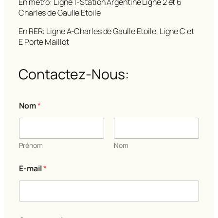
En métro: Ligne 1-Station Argentine Ligne 2 et 6
Charles de Gaulle Etoile
En RER: Ligne A-Charles de Gaulle Etoile, Ligne C et
E Porte Maillot
Contactez-Nous:
Nom
*
Prénom
Nom
E-mail
*
o