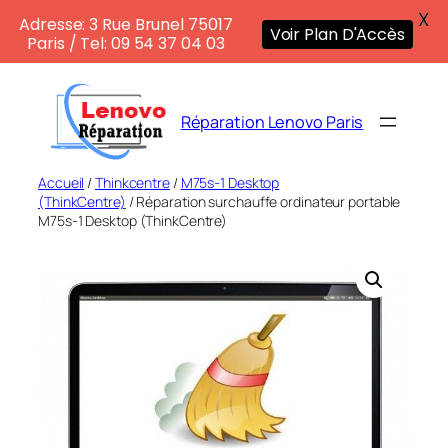
X
Adresse: 3 Rue Brunel 75017
Voir Plan D'Accès
Paris / Tel: 09 54 37 04 03
Aller
au
Réparation Lenovo Paris
contenu
Accueil
/
Thinkcentre
/
M75s-1 Desktop
(ThinkCentre)
/ Réparation surchauffe ordinateur portable
M75s-1 Desktop (ThinkCentre)