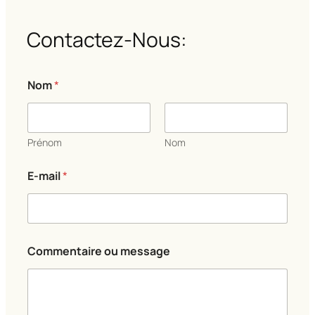
Contactez-Nous:
Nom
*
Prénom
Nom
m
E-mail
*
e
s
s
a
g
e
Commentaire ou message
*
*