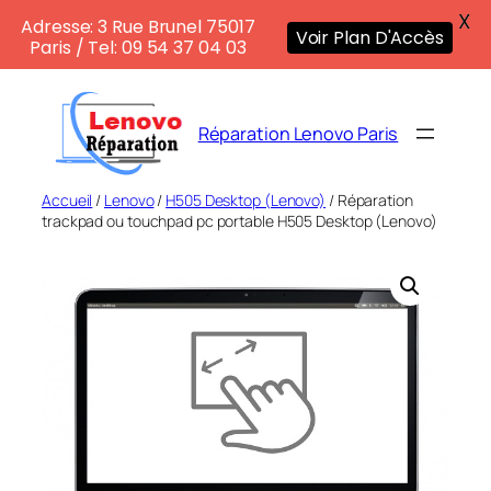
X
Adresse: 3 Rue Brunel 75017
Voir Plan D'Accès
Paris / Tel: 09 54 37 04 03
Aller
au
Réparation Lenovo Paris
contenu
Accueil
/
Lenovo
/
H505 Desktop (Lenovo)
/ Réparation
trackpad ou touchpad pc portable H505 Desktop (Lenovo)