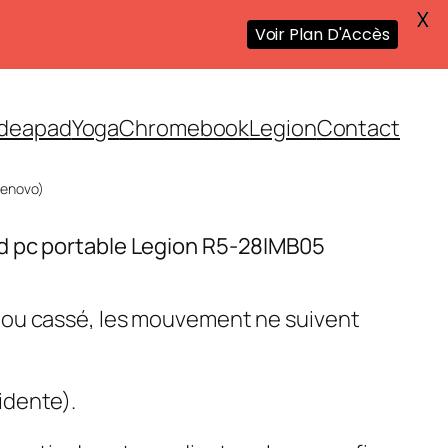
X
Voir Plan D'Accès
Ideapad
Yoga
Chromebook
Legion
Contact
Lenovo)
d pc portable Legion R5-28IMB05
 ou cassé, les mouvement ne suivent
idente).