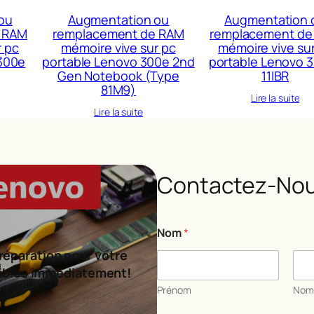
ou
Augmentation ou
Augmentation 
 RAM
remplacement de RAM
remplacement de
r pc
mémoire vive sur pc
mémoire vive su
300e
portable Lenovo 300e 2nd
portable Lenovo 
Gen Notebook (Type
11IBR
81M9)
Lire la suite
Lire la suite
Contactez-Nou
Nom
*
réparation pour votre
ibles immédiatement!
Prénom
No