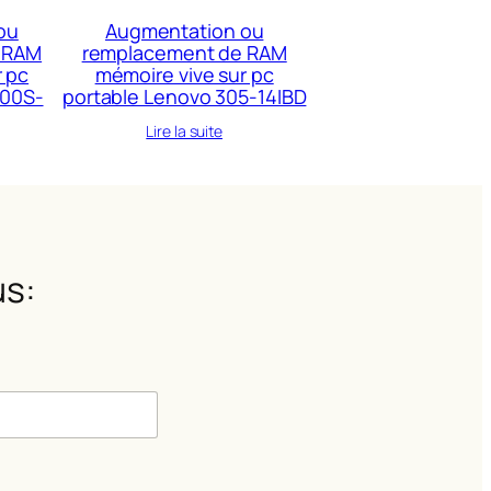
ou
Augmentation ou
 RAM
remplacement de RAM
r pc
mémoire vive sur pc
300S-
portable Lenovo 305-14IBD
Lire la suite
s:
m