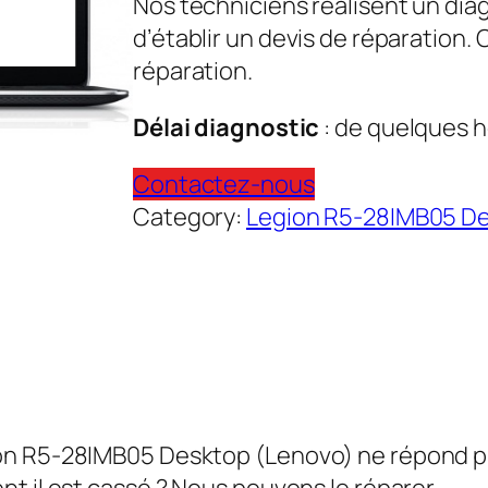
Nos techniciens réalisent un dia
d’établir un devis de réparation.
réparation.
Délai diagnostic
: de quelques h
Contactez-nous
Category:
Legion R5-28IMB05 De
n R5-28IMB05 Desktop (Lenovo) ne répond plus 
t il est cassé ? Nous pouvons le réparer.