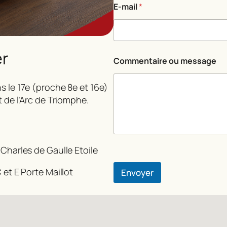
E-mail
*
er
*
Commentaire ou message
E
-
m
s le 17e (proche 8e et 16e)
a
t de l’Arc de Triomphe.
i
l
C
o
m
 Charles de Gaulle Etoile
m
e
n
 et E Porte Maillot
Envoyer
t
a
i
r
e