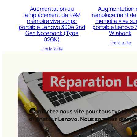
Augmentation ou
Augmentation 
remplacement de RAM
remplacement de
mémoire vive sur pc
mémoire vive su
portable Lenovo 300e 2nd
portable Lenovo 
Gen Notebook (Type
Winbook
82GK)
Lire la suite
Lire la suite
Contactez nous vite pour tous types de 
ordinateur Lenovo. Nous sommes dispon