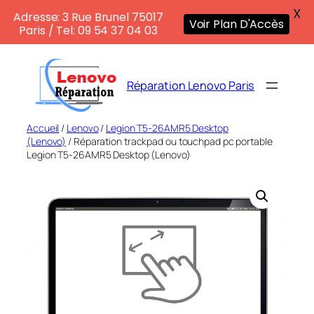
X
Adresse: 3 Rue Brunel 75017
Voir Plan D'Accès
Paris / Tel: 09 54 37 04 03
Aller
au
Réparation Lenovo Paris
contenu
Accueil
/
Lenovo
/
Legion T5-26AMR5 Desktop
(Lenovo)
/ Réparation trackpad ou touchpad pc portable
Legion T5-26AMR5 Desktop (Lenovo)