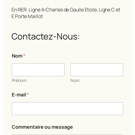
En RER: Ligne A-Charles de Gaulle Etoile, Ligne C et
E Porte Maillot
Contactez-Nous:
*
Nom
*
o
u
C
o
m
Prénom
Nom
m
e
E-mail
*
n
t
a
i
r
e
Commentaire ou message