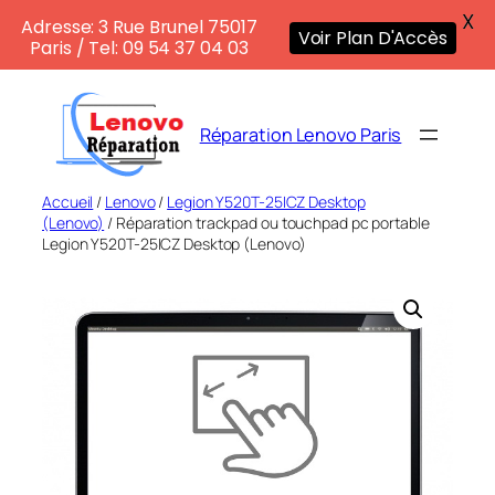
X
Adresse: 3 Rue Brunel 75017
Voir Plan D'Accès
Paris / Tel: 09 54 37 04 03
Aller
au
Réparation Lenovo Paris
contenu
Accueil
/
Lenovo
/
Legion Y520T-25ICZ Desktop
(Lenovo)
/ Réparation trackpad ou touchpad pc portable
Legion Y520T-25ICZ Desktop (Lenovo)