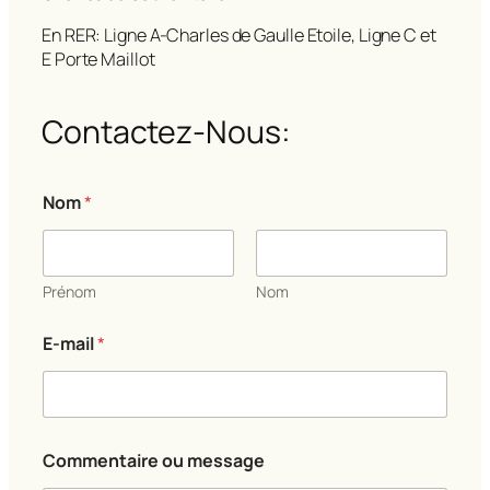
En RER: Ligne A-Charles de Gaulle Etoile, Ligne C et
E Porte Maillot
Contactez-Nous:
Nom
*
Prénom
Nom
*
E-mail
*
m
e
s
s
a
g
Commentaire ou message
e