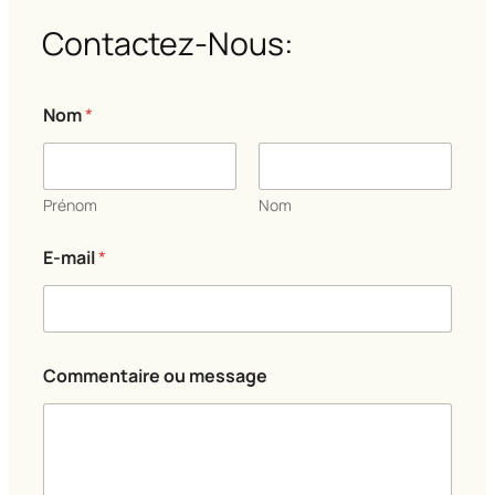
Contactez-Nous:
Nom
*
Prénom
Nom
o
E-mail
*
u
m
e
s
s
a
Commentaire ou message
g
e
C
o
m
m