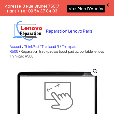
X
Adresse: 3 Rue Brunel 75017
Voir Plan D'Accès
Paris / Tel: 09 54 37 04 03
Aller
au
Réparation Lenovo Paris
contenu
Accueil
/
ThinkPad
/
Thinkpad R
/
Thinkpad
R500
/ Réparation trackpad ou touchpad pc portable lenovo
Thinkpad R500