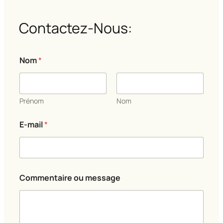
Contactez-Nous:
Nom
*
Prénom
Nom
E-mail
*
*
Commentaire ou message
C
o
m
m
e