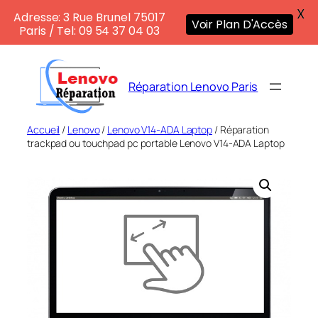
X
Adresse: 3 Rue Brunel 75017
Voir Plan D'Accès
Paris / Tel: 09 54 37 04 03
Aller
au
Réparation Lenovo Paris
contenu
Accueil
/
Lenovo
/
Lenovo V14-ADA Laptop
/ Réparation
trackpad ou touchpad pc portable Lenovo V14-ADA Laptop