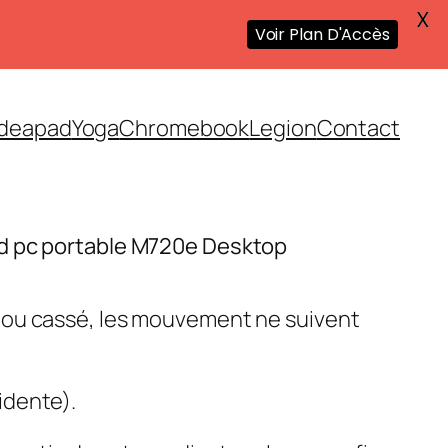
X
Voir Plan D'Accès
Ideapad
Yoga
Chromebook
Legion
Contact
d pc portable M720e Desktop
 ou cassé, les mouvement ne suivent
idente).