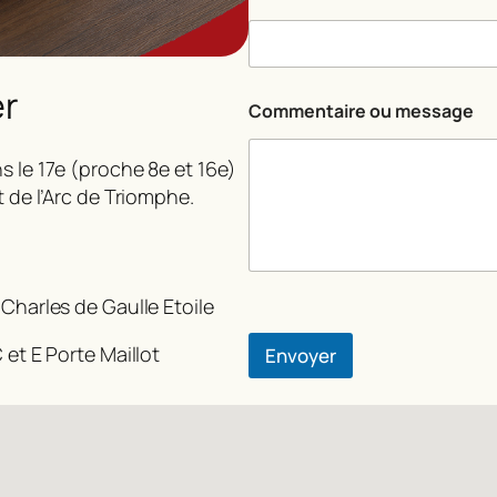
u
*
er
Commentaire ou message
s le 17e (proche 8e et 16e)
t de l’Arc de Triomphe.
 Charles de Gaulle Etoile
 et E Porte Maillot
Envoyer