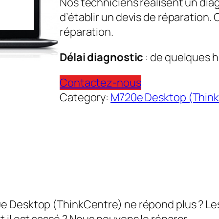
Nos techniciens réalisent un dia
d’établir un devis de réparation.
réparation.
Délai diagnostic
: de quelques h
Contactez-nous
Category:
M720e Desktop (Thin
Desktop (ThinkCentre) ne répond plus ? Les cl
il est cassé ? Nous pouvons le réparer.