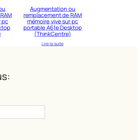
ou
Augmentation ou
 RAM
remplacement de RAM
r pc
mémoire vive sur pc
ktop
portable A61e Desktop
)
(ThinkCentre)
Lire la suite
s:
m