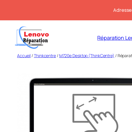
Adresse:
Aller
au
Réparation Le
contenu
Accueil
/
Thinkcentre
/
M720e Desktop (ThinkCentre)
/ Réparat