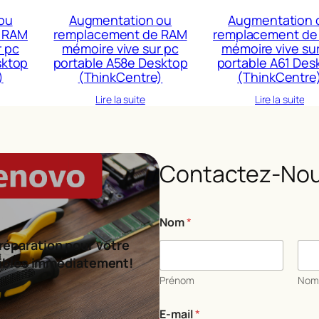
ou
Augmentation ou
Augmentation 
 RAM
remplacement de RAM
remplacement de
r pc
mémoire vive sur pc
mémoire vive su
sktop
portable A58e Desktop
portable A61 Des
)
(ThinkCentre)
(ThinkCentre
Lire la suite
Lire la suite
Contactez-Nou
Nom
*
réparation pour votre
ibles immédiatement!
Prénom
No
*
E-mail
*
o