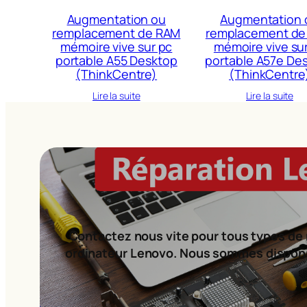
Augmentation ou
Augmentation 
remplacement de RAM
remplacement de
mémoire vive sur pc
mémoire vive su
portable A55 Desktop
portable A57e De
(ThinkCentre)
(ThinkCentre
Lire la suite
Lire la suite
Contactez nous vite pour tous types de 
ordinateur Lenovo. Nous sommes dispon