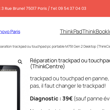
 3 Rue Brunel 75017 Paris / Tel: 09 54 37 04 03
ThinkPad
ThinkBook
novo Paris
paration trackpad ou touchpad pc portable M75t Gen 2 Desktop (ThinkC
Réparation trackpad ou touchpa
(ThinkCentre)
trackpad ou touchpad en panne,
pas, il faut changer le trackpad!
Diagnostic : 39€
(sauf panne év