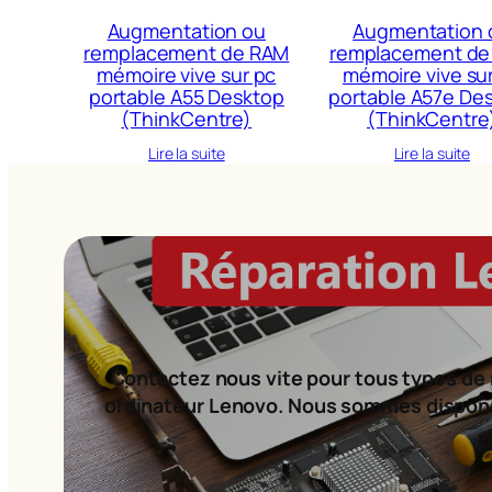
Augmentation ou
Augmentation 
remplacement de RAM
remplacement de
mémoire vive sur pc
mémoire vive su
portable A55 Desktop
portable A57e De
(ThinkCentre)
(ThinkCentre
Lire la suite
Lire la suite
Contactez nous vite pour tous types de 
ordinateur Lenovo. Nous sommes dispon