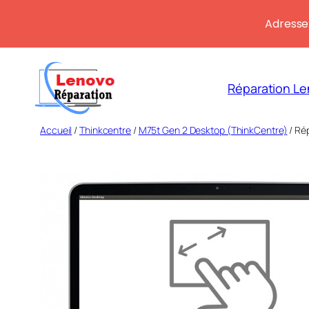
Adresse:
Aller
au
Réparation Le
contenu
Accueil
/
Thinkcentre
/
M75t Gen 2 Desktop (ThinkCentre)
/ Ré