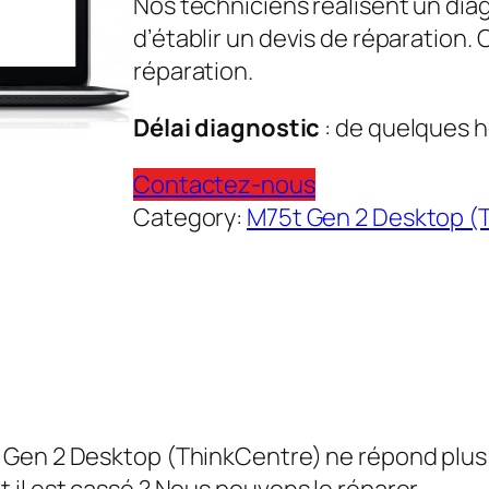
Nos techniciens réalisent un dia
d’établir un devis de réparation.
réparation.
Délai diagnostic
: de quelques h
Contactez-nous
Category:
M75t Gen 2 Desktop (
en 2 Desktop (ThinkCentre) ne répond plus ? L
il est cassé ? Nous pouvons le réparer.