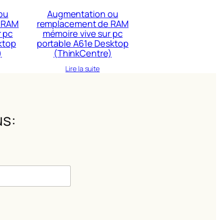
ou
Augmentation ou
 RAM
remplacement de RAM
r pc
mémoire vive sur pc
ktop
portable A61e Desktop
)
(ThinkCentre)
Lire la suite
s:
m