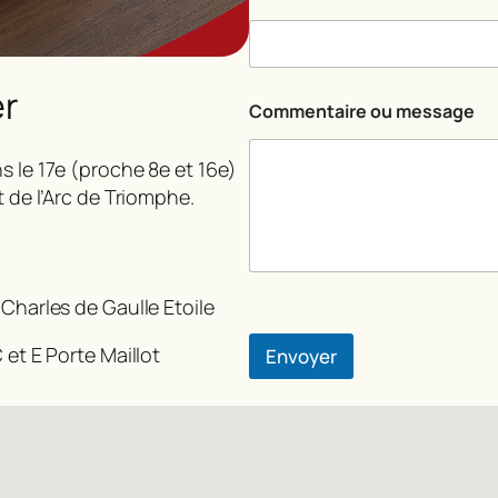
*
E
-
m
er
a
Commentaire ou message
i
l
s le 17e (proche 8e et 16e)
t de l’Arc de Triomphe.
 Charles de Gaulle Etoile
 et E Porte Maillot
Envoyer