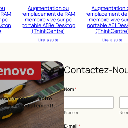
ou
Augmentation ou
Augmentation 
 RAM
remplacement de RAM
remplacement de
r pc
mémoire vive sur pc
mémoire vive su
sktop
portable A58e Desktop
portable A61 Des
)
(ThinkCentre)
(ThinkCentre
Lire la suite
Lire la suite
Contactez-Nou
Nom
*
réparation pour votre
ibles immédiatement!
Prénom
No
o
E-mail
*
u