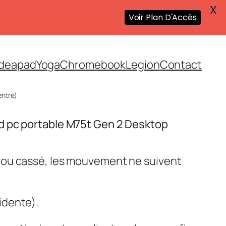
X
Voir Plan D'Accès
Ideapad
Yoga
Chromebook
Legion
Contact
entre)
d pc portable M75t Gen 2 Desktop
 ou cassé, les mouvement ne suivent
idente).