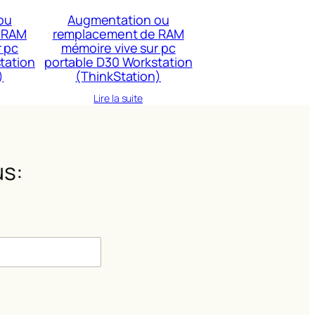
ou
Augmentation ou
 RAM
remplacement de RAM
r pc
mémoire vive sur pc
tation
portable D30 Workstation
)
(ThinkStation)
Lire la suite
s:
m