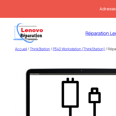
Adresse:
Aller
au
Réparation Le
contenu
Accueil
/
ThinkStation
/
P340 Workstation (ThinkStation)
/ Répa