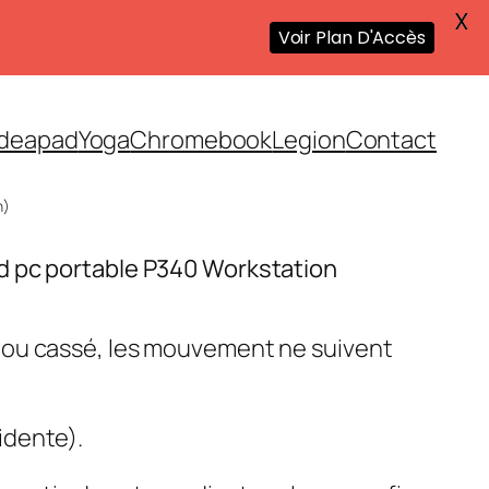
X
Voir Plan D'Accès
Ideapad
Yoga
Chromebook
Legion
Contact
n)
d pc portable P340 Workstation
 ou cassé, les mouvement ne suivent
idente).