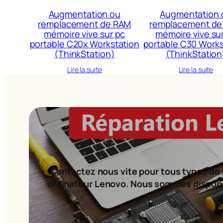
Augmentation ou
Augmentation 
remplacement de RAM
remplacement de
mémoire vive sur pc
mémoire vive su
portable C20x Workstation
portable C30 Works
(ThinkStation)
(ThinkStation
Lire la suite
Lire la suite
Contactez nous vite pour tous types de 
ordinateur Lenovo. Nous sommes dispon