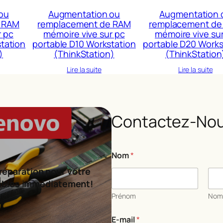
ou
Augmentation ou
Augmentation 
 RAM
remplacement de RAM
remplacement de
r pc
mémoire vive sur pc
mémoire vive su
tation
portable D10 Workstation
portable D20 Works
)
(ThinkStation)
(ThinkStation
Lire la suite
Lire la suite
Contactez-Nou
o
Nom
*
u
o
réparation pour votre
u
ibles immédiatement!
*
Prénom
No
E-mail
*