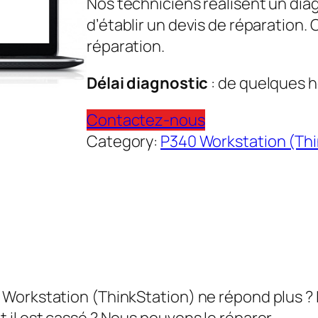
Nos techniciens réalisent un dia
d’établir un devis de réparation.
réparation.
Délai diagnostic
: de quelques h
Contactez-nous
Category:
P340 Workstation (Thi
orkstation (ThinkStation) ne répond plus ? Les
il est cassé ? Nous pouvons le réparer.