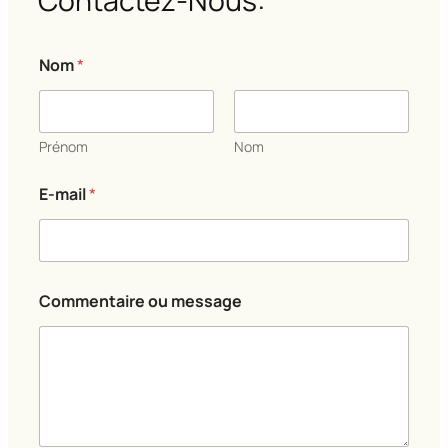
Contactez-Nous:
Nom
*
Prénom
Nom
o
E-mail
*
u
N
o
m
N
o
Commentaire ou message
m