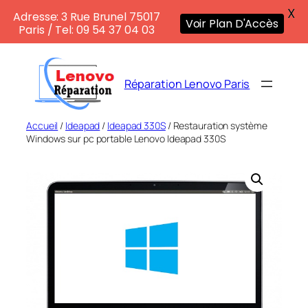
X
Adresse: 3 Rue Brunel 75017
Voir Plan D'Accès
Paris / Tel: 09 54 37 04 03
Aller
au
Réparation Lenovo Paris
contenu
Accueil
/
Ideapad
/
Ideapad 330S
/ Restauration système
Windows sur pc portable Lenovo Ideapad 330S