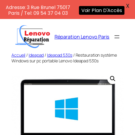
X
Adresse: 3 Rue Brunel 75017
Voir Plan D'Accès
Paris / Tel: 09 54 37 04 03
Aller
au
Réparation Lenovo Paris
contenu
Accueil
/
Ideapad
/
Ideapad 530s
/ Restauration système
Windows sur pc portable Lenovo Ideapad 530s