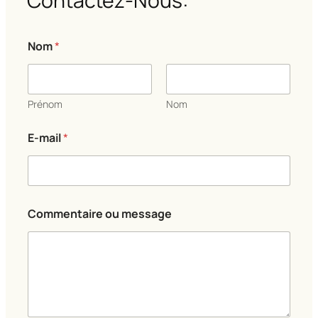
Contactez-Nous:
Nom
*
Prénom
Nom
E-mail
*
m
Commentaire ou message
e
s
s
a
g
e
o
u