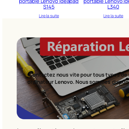
portable Lenovo Ideapad
portable Lenovo I
S145
L340
Lire la suite
Lire la suite
Contactez nous vite pour tous types de 
ordinateur Lenovo. Nous sommes dispon