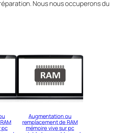
de réparation. Nous nous occuperons du
ou
Augmentation ou
 RAM
remplacement de RAM
r pc
mémoire vive sur pc