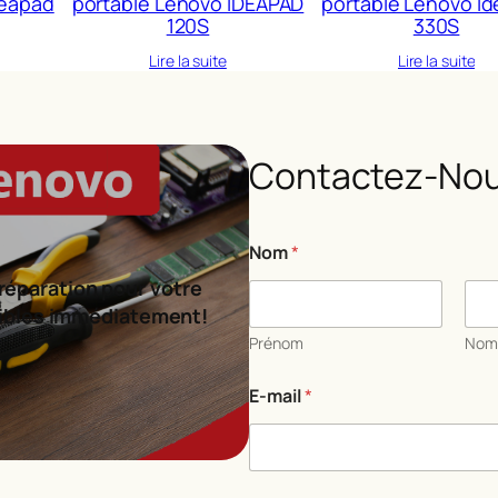
deapad
portable Lenovo IDEAPAD
portable Lenovo I
120S
330S
Lire la suite
Lire la suite
Contactez-Nou
Nom
*
réparation pour votre
ibles immédiatement!
Prénom
No
C
E-mail
*
o
m
m
e
n