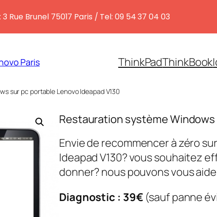
 3 Rue Brunel 75017 Paris / Tel: 09 54 37 04 03
ThinkPad
ThinkBook
novo Paris
ws sur pc portable Lenovo Ideapad V130
Restauration système Windows s
Envie de recommencer à zéro sur
Ideapad V130? vous souhaitez eff
donner? nous pouvons vous aider
Diagnostic : 39€
(sauf panne év