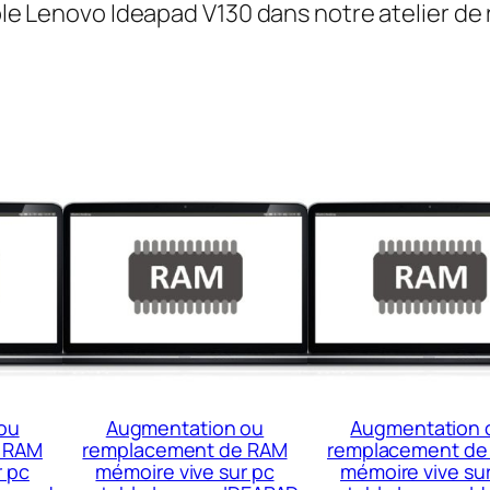
table Lenovo Ideapad V130 dans notre atelier 
ou
Augmentation ou
Augmentation 
 RAM
remplacement de RAM
remplacement de
r pc
mémoire vive sur pc
mémoire vive su