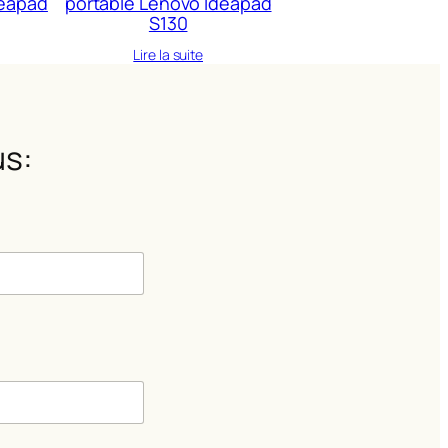
deapad
portable Lenovo Ideapad
S130
Lire la suite
s:
m