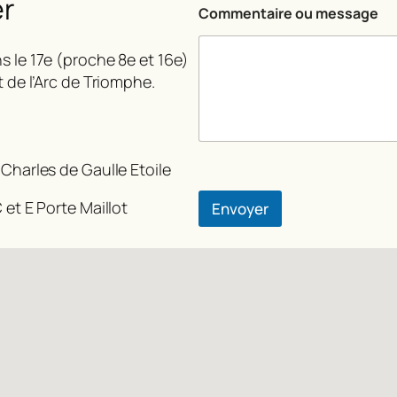
er
t
Commentaire ou message
a
i
r
s le 17e (proche 8e et 16e)
e
t de l’Arc de Triomphe.
o
u
C
o
m
 Charles de Gaulle Etoile
m
e
 et E Porte Maillot
n
Envoyer
t
a
i
r
e