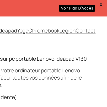
X
Voir Plan D'Accès
Ideapad
Yoga
Chromebook
Legion
Contact
ur pc portable Lenovo Ideapad V130
 votre ordinateur portable Lenovo
acer toutes vos données afin de le
.
idente).