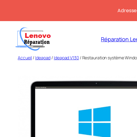
Adresse:
Aller
au
Réparation Le
contenu
Accueil
/
Ideapad
/
Ideapad V130
/ Restauration système Windo