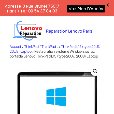
X
Adresse: 3 Rue Brunel 75017
Voir Plan D'Accès
Paris / Tel: 09 54 37 04 03
Aller
au
Réparation Lenovo Paris
contenu
Accueil
/
ThinkPad
/
ThinkPad L
/
ThinkPad L15 (type 20U7,
20U8) Laptop
/ Restauration système Windows sur pc
portable Lenovo ThinkPad L15 (type 20U7, 20U8) Laptop