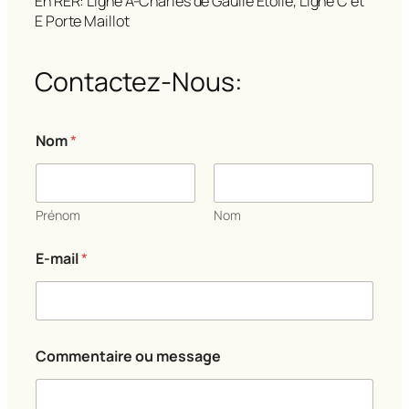
En RER: Ligne A-Charles de Gaulle Etoile, Ligne C et
E Porte Maillot
Contactez-Nous:
Nom
*
Prénom
Nom
E-mail
*
C
Commentaire ou message
o
m
m