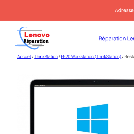
Adresse:
Aller
au
Réparation Le
contenu
Accueil
/
ThinkStation
/
P520 Workstation (ThinkStation)
/ Rest