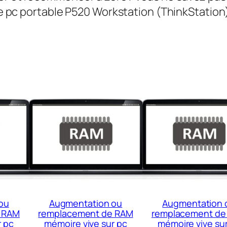
tre pc portable P520 Workstation (ThinkStation
ou
Augmentation ou
Augmentation 
 RAM
remplacement de RAM
remplacement de
r pc
mémoire vive sur pc
mémoire vive su