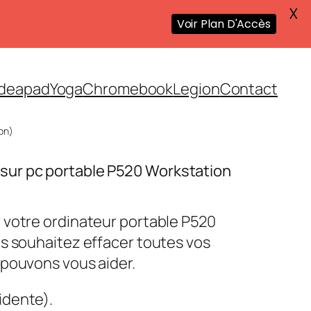
X
Voir Plan D'Accès
Ideapad
Yoga
Chromebook
Legion
Contact
on)
ur pc portable P520 Workstation
 votre ordinateur portable P520
s souhaitez effacer toutes vos
 pouvons vous aider.
idente).