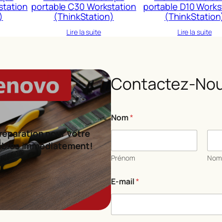
station
portable C30 Workstation
portable D10 Works
)
(ThinkStation)
(ThinkStation
Lire la suite
Lire la suite
Contactez-Nou
E
Nom
*
-
m
réparation pour votre
a
ibles immédiatement!
i
l
Prénom
No
E
-
E-mail
*
m
a
i
l