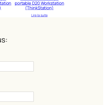
tation
portable D20 Workstation
)
(ThinkStation)
Lire la suite
s:
m