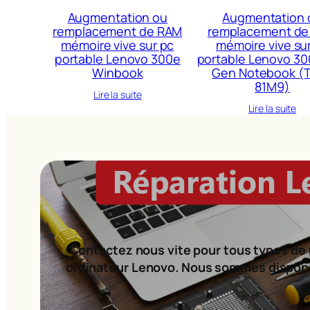
Augmentation ou
Augmentation 
remplacement de RAM
remplacement de
mémoire vive sur pc
mémoire vive su
portable Lenovo 300e
portable Lenovo 30
Winbook
Gen Notebook (
81M9)
Lire la suite
Lire la suite
Contactez nous vite pour tous types de 
ordinateur Lenovo. Nous sommes dispon