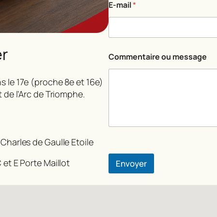
E-mail
*
i
r
e
E
-
er
m
Commentaire ou message
a
i
s le 17e (proche 8e et 16e)
l
N
t de l’Arc de Triomphe.
o
m
 Charles de Gaulle Etoile
 et E Porte Maillot
Envoyer