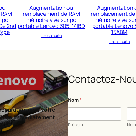
ou
Augmentation ou
Augmentation 
 RAM
remplacement de RAM
remplacement de
r pc
mémoire vive sur pc
mémoire vive su
0e 2nd
portable Lenovo 305-14IBD
portable Lenovo 
Type
15ABM
Lire la suite
Lire la suite
Contactez-Nou
C
Nom
*
o
m
réparation pour votre
m
ibles immédiatement!
e
n
Prénom
No
t
a