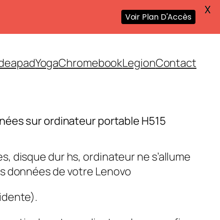
X
Voir Plan D'Accès
Ideapad
Yoga
Chromebook
Legion
Contact
nées sur ordinateur portable H515
, disque dur hs, ordinateur ne s’allume
es données de votre Lenovo
idente).