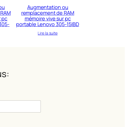
ou
Augmentation ou
 RAM
remplacement de RAM
r pc
mémoire vive sur pc
305-
portable Lenovo 305-15IBD
Lire la suite
s:
m