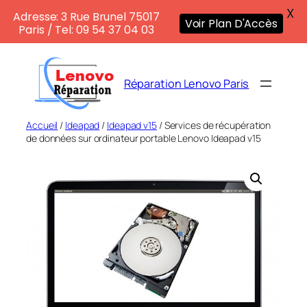
X
Adresse: 3 Rue Brunel 75017
Voir Plan D'Accès
Paris / Tel: 09 54 37 04 03
Aller
au
Réparation Lenovo Paris
contenu
Accueil
/
Ideapad
/
Ideapad v15
/ Services de récupération
de données sur ordinateur portable Lenovo Ideapad v15