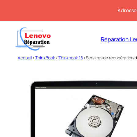
Adresse:
Aller
au
Réparation Le
contenu
Accueil
/
ThinkBook
/
Thinkbook 15
/ Services de récupération 