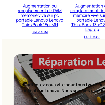
Augmentation ou
Augmentation 
remplacement de RAM
remplacement de
mémoire vive sur pc
mémoire vive su
portable Lenovo Lenovo
portable Leno
ThinkBook 15p IMH
ThinkBook 13s G2
Laptop
Lire la suite
Lire la suite
Contactez nous vite pour tous types de 
ordinateur Lenovo. Nous sommes dispon