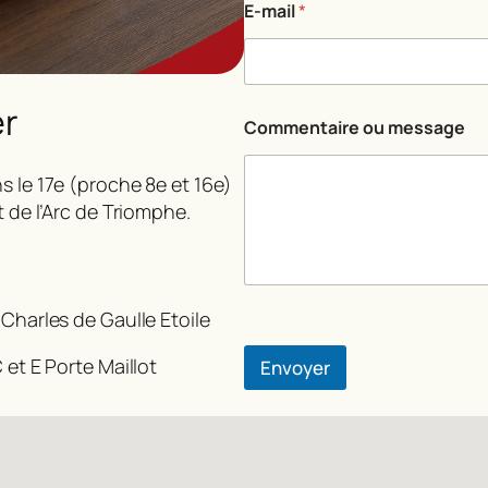
E-mail
*
er
E
Commentaire ou message
-
m
a
s le 17e (proche 8e et 16e)
i
t de l’Arc de Triomphe.
l
C
o
m
m
 Charles de Gaulle Etoile
e
n
t
 et E Porte Maillot
Envoyer
a
i
r
e
m
e