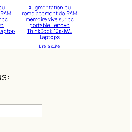
ou
Augmentation ou
 RAM
remplacement de RAM
r pc
mémoire vive sur pc
vo
portable Lenovo
Laptop
ThinkBook 13s-IWL
Laptops
Lire la suite
s:
m