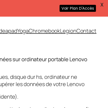
X
Voir Plan D'Accès
Ideapad
Yoga
Chromebook
Legion
Contact
nées sur ordinateur portable Lenovo
s, disque dur hs, ordinateur ne
upérer les données de votre Lenovo
idente).