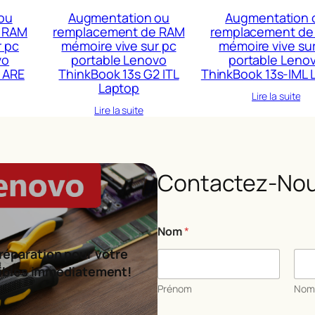
ou
Augmentation ou
Augmentation 
 RAM
remplacement de RAM
remplacement de
r pc
mémoire vive sur pc
mémoire vive su
vo
portable Lenovo
portable Leno
 ARE
ThinkBook 13s G2 ITL
ThinkBook 13s-IML 
Laptop
Lire la suite
Lire la suite
Contactez-Nou
Nom
*
réparation pour votre
ibles immédiatement!
Prénom
No