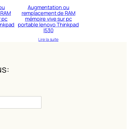
ou
Augmentation ou
 RAM
remplacement de RAM
r pc
mémoire vive sur pc
inkpad
portable lenovo Thinkpad
l530
Lire la suite
s:
m