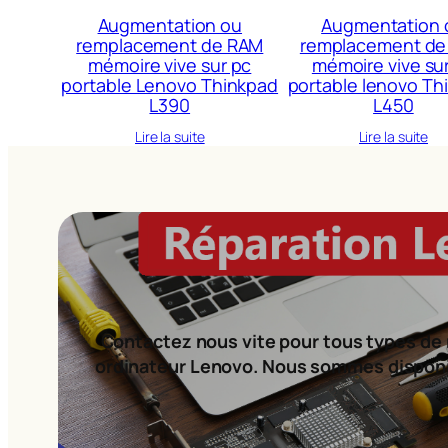
Augmentation ou
Augmentation 
remplacement de RAM
remplacement de
mémoire vive sur pc
mémoire vive su
portable Lenovo Thinkpad
portable lenovo Th
L390
L450
Lire la suite
Lire la suite
Contactez nous vite pour tous types de 
ordinateur Lenovo. Nous sommes dispon