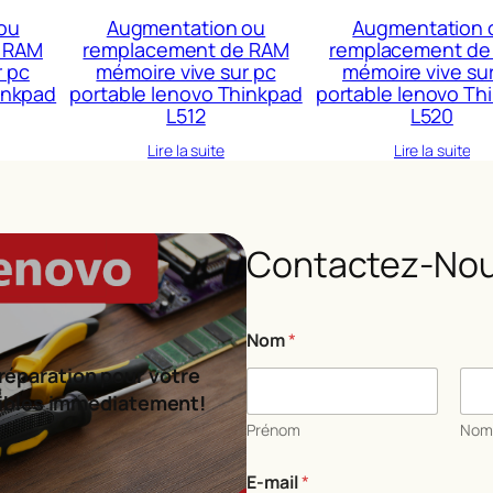
ou
Augmentation ou
Augmentation 
 RAM
remplacement de RAM
remplacement de
r pc
mémoire vive sur pc
mémoire vive su
inkpad
portable lenovo Thinkpad
portable lenovo Th
L512
L520
Lire la suite
Lire la suite
Contactez-Nou
Nom
*
réparation pour votre
ibles immédiatement!
Prénom
No
E-mail
*