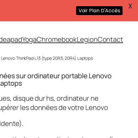
X
Voir Plan D'Accès
Ideapad
Yoga
Chromebook
Legion
Contact
e Lenovo ThinkPad L13 (type 20R3, 20R4) Laptops
nées sur ordinateur portable Lenovo
Laptops
s, disque dur hs, ordinateur ne
upérer les données de votre Lenovo
idente).