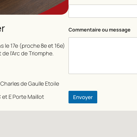
er
E
Commentaire ou message
-
m
a
s le 17e (proche 8e et 16e)
i
t de l’Arc de Triomphe.
l
*
E
-
m
 Charles de Gaulle Etoile
a
i
l
 et E Porte Maillot
Envoyer