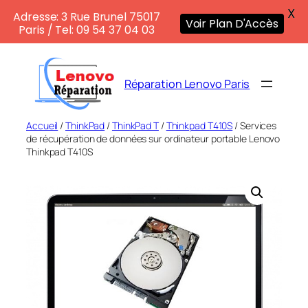
X
Adresse: 3 Rue Brunel 75017
Voir Plan D'Accès
Paris / Tel: 09 54 37 04 03
Aller
au
Réparation Lenovo Paris
contenu
Accueil
/
ThinkPad
/
ThinkPad T
/
Thinkpad T410S
/ Services
de récupération de données sur ordinateur portable Lenovo
Thinkpad T410S