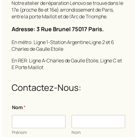
Notre atelier de réparation Lenovo se trouve dans le
17e (proche 8e et 16e) arrondissement de Paris,
entre la porte Maillot et de l’Arc de Triomphe.
Adresse: 3 Rue Brunel 75017 Paris.
En métro: Ligne 1-Station Argentine Ligne 2 et 6
Charles de Gaulle Etoile
En RER: Ligne A-Charles de Gaulle Etoile, Ligne C et
E Porte Maillot
Contactez-Nous:
o
Nom
*
u
*
C
o
m
Prénom
Nom