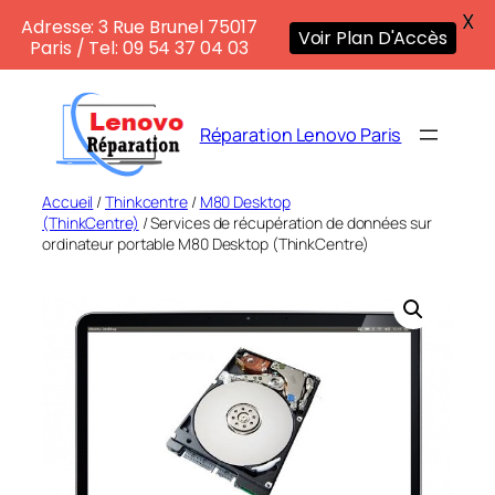
X
Adresse: 3 Rue Brunel 75017
Voir Plan D'Accès
Paris / Tel: 09 54 37 04 03
Aller
au
Réparation Lenovo Paris
contenu
Accueil
/
Thinkcentre
/
M80 Desktop
(ThinkCentre)
/ Services de récupération de données sur
ordinateur portable M80 Desktop (ThinkCentre)