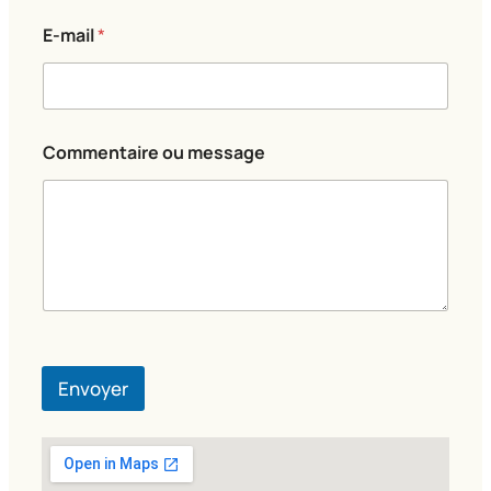
m
e
E-mail
*
n
t
a
i
r
e
Commentaire ou message
Envoyer