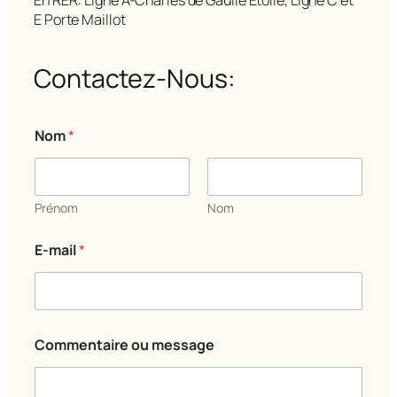
E Porte Maillot
Contactez-Nous:
C
Nom
*
o
m
m
e
n
Prénom
Nom
t
a
E-mail
*
i
r
e
N
o
m
Commentaire ou message
N
o
m