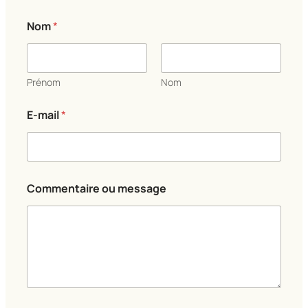
Nom
*
Prénom
Nom
E-mail
*
E
Commentaire ou message
-
m
a
i
l
C
o
m
m