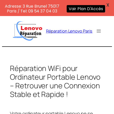
X
Adresse: 3 Rue Brunel 75017
Voir Plan D'Accès
Paris / Tel: 09 54 37 04 03
Aller
au
Réparation Lenovo Paris
contenu
Réparation WiFi pour
Ordinateur Portable Lenovo
– Retrouver une Connexion
Stable et Rapide !
Votre ordinateur portable Lenovo ne se