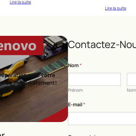
Lire la suite
Lire la suite
Contactez-Nou
Nom
*
réparation pour votre
ibles immédiatement!
Prénom
No
E-mail
*
er
N