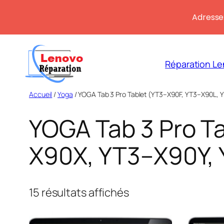
Adresse:
Aller
au
Réparation Le
contenu
Accueil
/
Yoga
/ YOGA Tab 3 Pro Tablet (YT3–X90F, YT3–X90L,
YOGA Tab 3 Pro T
X90X, YT3–X90Y,
Trié
15 résultats affichés
du
plus