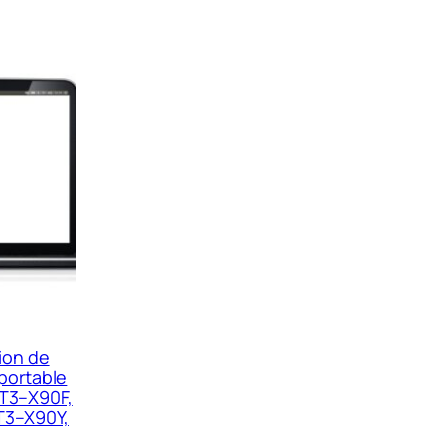
ion de
portable
YT3–X90F,
T3–X90Y,