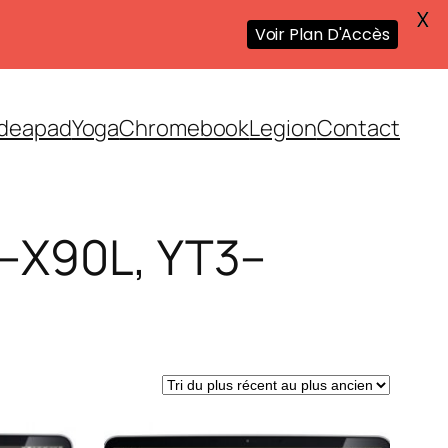
X
Voir Plan D'Accès
Ideapad
Yoga
Chromebook
Legion
Contact
3–X90L, YT3–