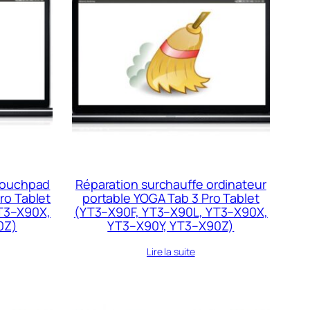
 touchpad
Réparation surchauffe ordinateur
ro Tablet
portable YOGA Tab 3 Pro Tablet
T3–X90X,
(YT3–X90F, YT3–X90L, YT3–X90X,
0Z)
YT3–X90Y, YT3–X90Z)
Lire la suite