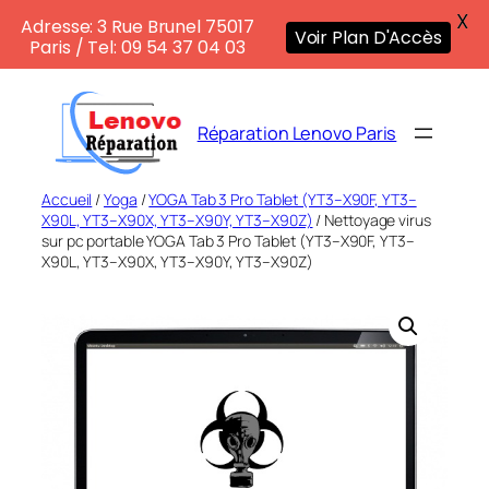
X
Adresse: 3 Rue Brunel 75017
Voir Plan D'Accès
Paris / Tel: 09 54 37 04 03
Aller
au
Réparation Lenovo Paris
contenu
Accueil
/
Yoga
/
YOGA Tab 3 Pro Tablet (YT3–X90F, YT3–
X90L, YT3–X90X, YT3–X90Y, YT3–X90Z)
/ Nettoyage virus
sur pc portable YOGA Tab 3 Pro Tablet (YT3–X90F, YT3–
X90L, YT3–X90X, YT3–X90Y, YT3–X90Z)