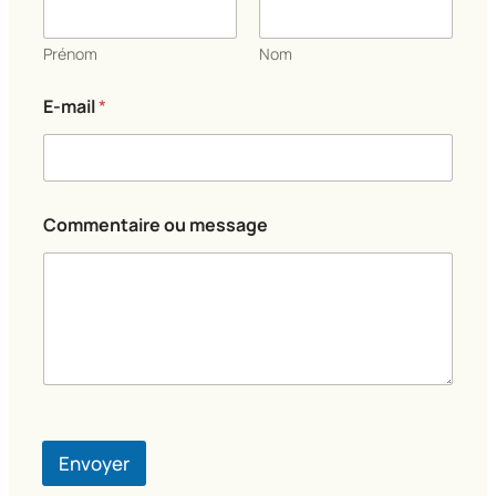
Prénom
Nom
E-mail
*
E
Commentaire ou message
-
m
a
i
l
*
N
o
m
Envoyer