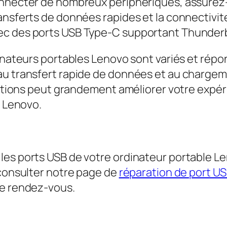
onnecter de nombreux périphériques, assurez
ransferts de données rapides et la connectivi
ec des ports USB Type-C supportant Thunderbo
dinateurs portables Lenovo sont variés et répo
au transfert rapide de données et au charge
isations peut grandement améliorer votre expér
e Lenovo.
les ports USB de votre ordinateur portable L
 consulter notre page de
réparation de port U
re rendez-vous.