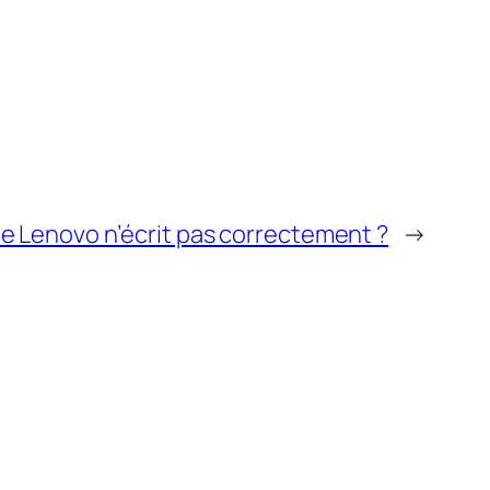
ble Lenovo n’écrit pas correctement ?
→