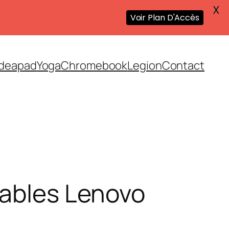
X
Voir Plan D'Accès
Ideapad
Yoga
Chromebook
Legion
Contact
tables Lenovo