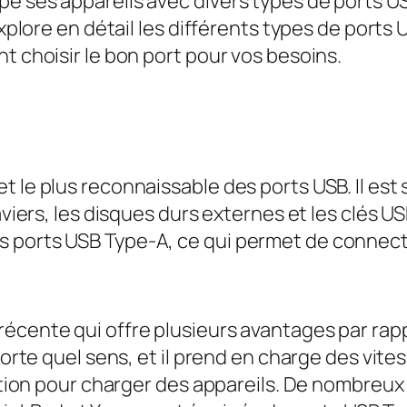
pe ses appareils avec divers types de ports 
explore en détail les différents types de ports
t choisir le bon port pour vos besoins.
t le plus reconnaissable des ports USB. Il est
laviers, les disques durs externes et les clés 
 ports USB Type-A, ce qui permet de connect
cente qui offre plusieurs avantages par rappor
mporte quel sens, et il prend en charge des vit
ntation pour charger des appareils. De nombreu