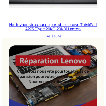
Nettoyage virus sur pc portable Lenovo ThinkPad
A275 (Type 20KC, 20KD) Laptop
Lire la suite
Contactez nous vite pour tous types de
réparation pour votre ordinateur Lenovo.
Nous sommes disponibles
immédiatement!