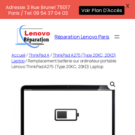
X
Adresse: 3 Rue Brunel 75017
Voir Plan D'Accès
Paris / Tel: 09 54 37 04 03
Aller
au
Réparation Lenovo Paris
contenu
Accueil
/
ThinkPad A
/
ThinkPad A275 (Type 20KC, 20KD)
Laptop
/ Remplacement batterie sur ordinateur portable
Lenovo ThinkPad A275 (Type 20KC, 20KD) Laptop