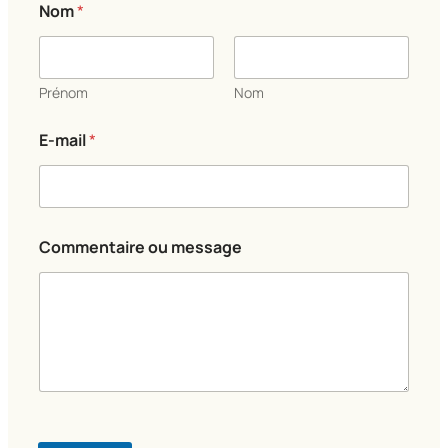
Nom
*
Prénom
Nom
*
E-mail
*
N
o
m
C
o
m
Commentaire ou message
m
e
n
t
a
i
r
e