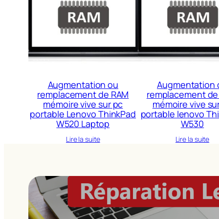
Augmentation ou
Augmentation 
remplacement de RAM
remplacement de
mémoire vive sur pc
mémoire vive su
portable Lenovo ThinkPad
portable lenovo Th
W520 Laptop
W530
Lire la suite
Lire la suite