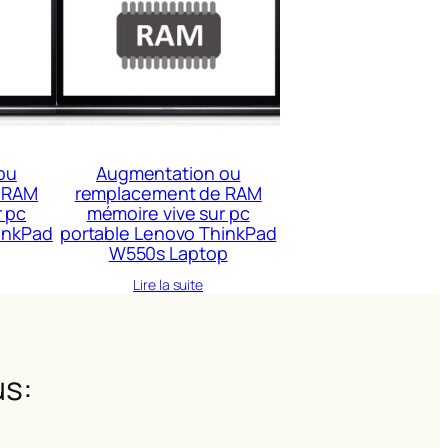
ou
Augmentation ou
 RAM
remplacement de RAM
r pc
mémoire vive sur pc
inkPad
portable Lenovo ThinkPad
p
W550s Laptop
Lire la suite
s: