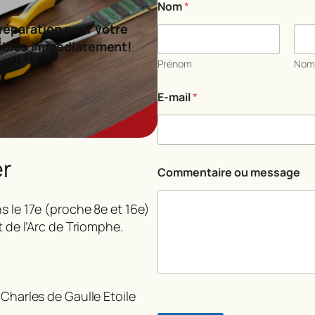
Nom
*
réparation pour votre
ibles immédiatement!
Prénom
No
E
E-mail
*
-
m
a
i
l
er
*
Commentaire ou message
E
-
m
s le 17e (proche 8e et 16e)
a
t de l’Arc de Triomphe.
i
l
 Charles de Gaulle Etoile