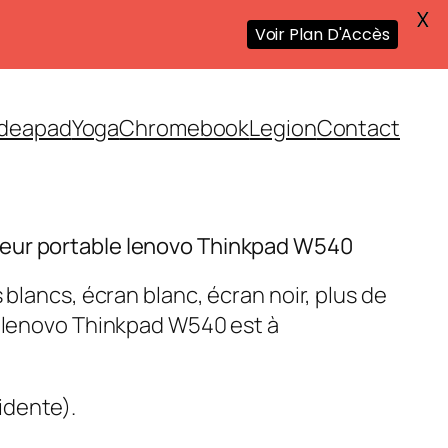
X
Voir Plan D'Accès
Ideapad
Yoga
Chromebook
Legion
Contact
eur portable lenovo Thinkpad W540
 blancs, écran blanc, écran noir, plus de
e lenovo Thinkpad W540 est à
idente).