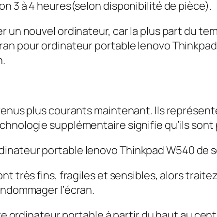
n 3 à 4 heures(selon disponibilité de pièce).
r un nouvel ordinateur, car la plus part du t
ran pour ordinateur portable lenovo Thinkpad
n.
evenus plus courants maintenant. Ils représe
hnologie supplémentaire signifie qu’ils sont p
inateur portable lenovo Thinkpad W540 de se
t très fins, fragiles et sensibles, alors trait
 endommager l’écran.
re ordinateur portable à partir du haut au centr