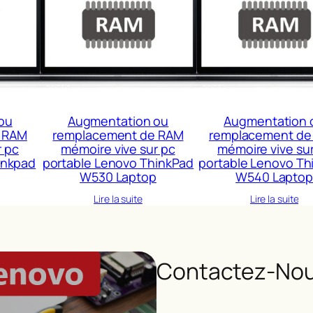
ou
Augmentation ou
Augmentation 
 RAM
remplacement de RAM
remplacement de
r pc
mémoire vive sur pc
mémoire vive su
inkpad
portable Lenovo ThinkPad
portable Lenovo Th
W530 Laptop
W540 Lapto
Lire la suite
Lire la suite
Contactez-Nou