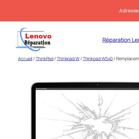
Adresse:
Aller
au
Réparation Le
contenu
Accueil
/
ThinkPad
/
Thinkpad W
/
Thinkpad W540
/ Remplaceme