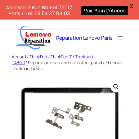
X
Adresse: 3 Rue Brunel 75017
Voir Plan D'Accès
Paris / Tel: 09 54 37 04 03
Aller
au
Réparation Lenovo Paris
contenu
Accueil
/
ThinkPad
/
ThinkPad T
/
Thinkpad
T430U
/ Réparation charnière ordinateur portable Lenovo
Thinkpad T430U