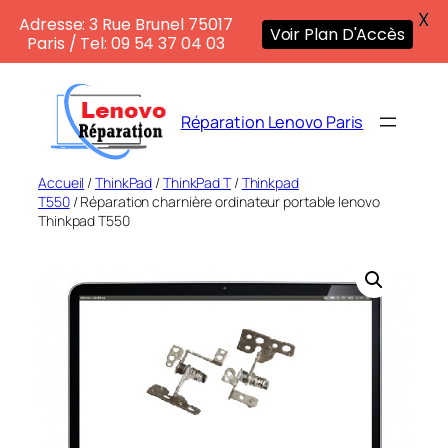
X
Adresse: 3 Rue Brunel 75017
Voir Plan D'Accès
Paris / Tel: 09 54 37 04 03
Aller
au
Réparation Lenovo Paris
contenu
Accueil
/
ThinkPad
/
ThinkPad T
/
Thinkpad
T550
/ Réparation charnière ordinateur portable lenovo
Thinkpad T550