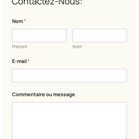
Contactez-Nous:
Nom
*
Prénom
Nom
E-mail
*
*
Commentaire ou message
m
e
s
s
a
g
e
*