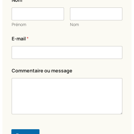
Nom
*
Prénom
Nom
E-mail
*
E
Commentaire ou message
-
m
a
i
l
m
e
s
s
a
g