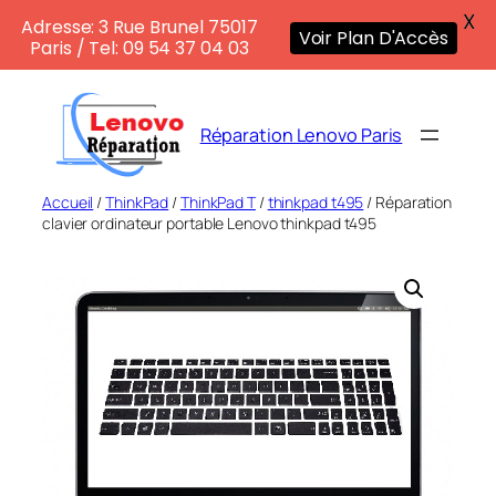
X
Adresse: 3 Rue Brunel 75017
Voir Plan D'Accès
Paris / Tel: 09 54 37 04 03
Aller
au
Réparation Lenovo Paris
contenu
Accueil
/
ThinkPad
/
ThinkPad T
/
thinkpad t495
/ Réparation
clavier ordinateur portable Lenovo thinkpad t495